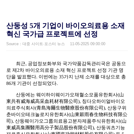
산둥성 5개 기업이 바이오의료용 소재
혁신 국가급 프로젝트에 선정
Source：대중 사이트·포스터 뉴스
11-05-2025 09:00:00
최근, 공업정보화부와 국가약품감독관리국은 공동으
로 제2차 바이오의료용 소재 혁신 프로젝트 선정 기관 명
단을 발표했다. 이번에는 35가지 난제 소재를 대상으로 총
86개 기관이 선정되었다.
산둥에는 웨이하이웨이가오채혈소모품유한회사(山
東共有威海威高采血耗材有限公司), 칭다오하이얼바이오
의료주식회사(青島海爾生物醫療股份有限公司), 산둥구위
춘바이오테크놀로지유한회사(山東穀雨春生物科技有限公
司), 산둥웨이가오그룹의료용고분자제품주식유한회사(山
東威高集團醫用高分子製品股份有限公司), 산둥궈츠기능