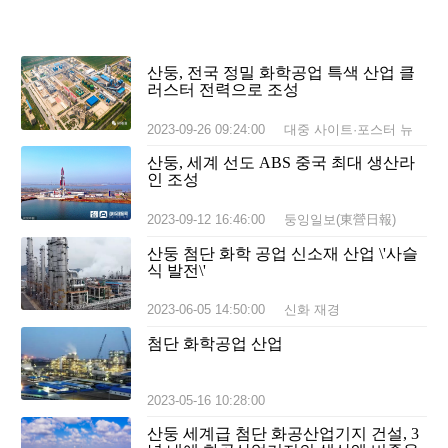
산둥, 전국 정밀 화학공업 특색 산업 클
러스터 전력으로 조성
2023-09-26 09:24:00
대중 사이트·포스터 뉴
스
산둥, 세계 선도 ABS 중국 최대 생산라
인 조성
2023-09-12 16:46:00
둥잉일보(東營日報)
산둥 첨단 화학 공업 신소재 산업 \'사슬
식 발전\'
2023-06-05 14:50:00
신화 재경
첨단 화학공업 산업
2023-05-16 10:28:00
산둥 세계급 첨단 화공산업기지 건설, 3