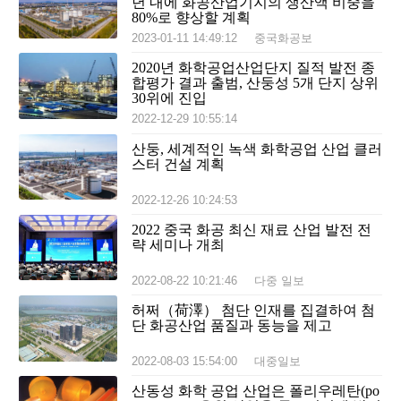
년 내에 화공산업기지의 생산액 비중을
80%로 향상할 계획
2023-01-11 14:49:12
중국화공보
2020년 화학공업산업단지 질적 발전 종
합평가 결과 출범, 산둥성 5개 단지 상위
30위에 진입
2022-12-29 10:55:14
산둥, 세계적인 녹색 화학공업 산업 클러
스터 건설 계획
2022-12-26 10:24:53
2022 중국 화공 최신 재료 산업 발전 전
략 세미나 개최
2022-08-22 10:21:46
다중 일보
허쩌（荷澤） 첨단 인재를 집결하여 첨
단 화공산업 품질과 동능을 제고
2022-08-03 15:54:00
대중일보
산동성 화학 공업 산업은 폴리우레탄(po